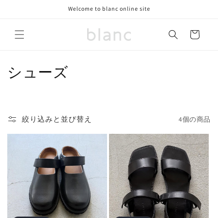
コンテ
Welcome to blanc online site
ンツに
進む
カ
ー
ト
コ
シューズ
レ
ク
絞り込みと並び替え
4個の商品
シ
ョ
ン
: