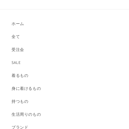
価
価
格
格
ホーム
全て
受注会
SALE
着るもの
身に着けるもの
持つもの
生活周りのもの
ブランド