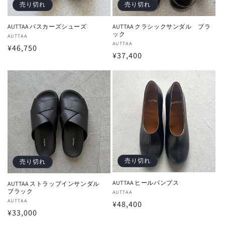
売り切れ
売り切れ
AUTTAA バスカーズシューズ
AUTTAA クラシックサンダル ブラ
ック
販
AUTTAA
販
AUTTAA
通
¥46,750
売
通
¥37,400
売
元:
常
元:
常
価
価
格
格
売り切れ
売り切れ
AUTTAA ヒールパンプス
AUTTAA ストラップインサンダル
ブラック
販
AUTTAA
販
AUTTAA
通
¥48,400
売
通
¥33,000
売
元:
常
元:
常