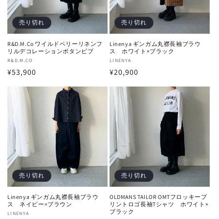
売り切れ
売り切れ
R&D.M.Co ワイルドベリーリネンフ
Linenya ギンガム丸襟長袖ブラウ
リルデコレーションボタンビブ
ス ホワイト×ブラック
販
R&D.M.CO
販
LINENYA
通
¥53,900
通
¥20,900
売
売
元:
元:
常
常
価
価
格
格
売り切れ
売り切れ
Linenya ギンガム丸襟長袖ブラウ
OLDMANS TAILOR OMTフロッキープ
ス ネイビー×ブラウン
リントロゴ長袖Tシャツ ホワイト×
ブラック
販
LINENYA