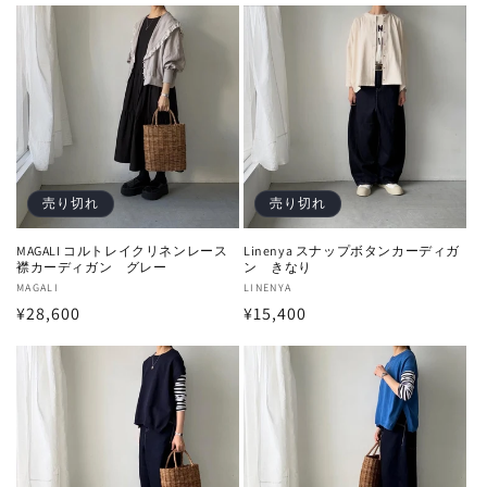
価
価
格
格
売り切れ
売り切れ
MAGALI コルトレイクリネンレース
Linenya スナップボタンカーディガ
襟カーディガン グレー
ン きなり
販
MAGALI
販
LINENYA
通
¥28,600
通
¥15,400
売
売
元:
元:
常
常
価
価
格
格