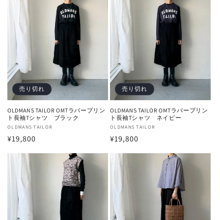
価
価
格
格
売り切れ
売り切れ
OLDMANS TAILOR OMTラバープリン
OLDMANS TAILOR OMTラバープリン
ト長袖Tシャツ ブラック
ト長袖Tシャツ ネイビー
販
OLDMANS TAILOR
販
OLDMANS TAILOR
通
¥19,800
通
¥19,800
売
売
元:
元:
常
常
価
価
格
格