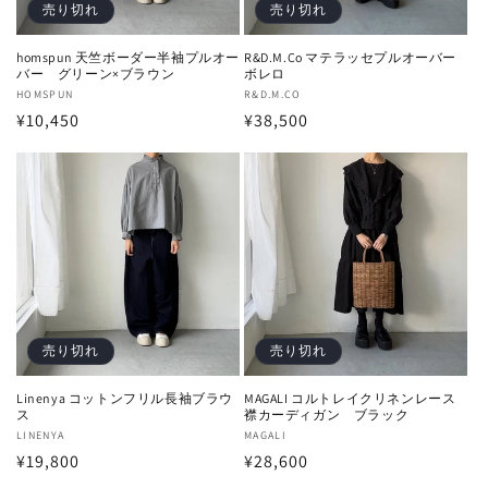
売り切れ
売り切れ
homspun 天竺ボーダー半袖プルオー
R&D.M.Co マテラッセプルオーバー
バー グリーン×ブラウン
ボレロ
販
HOMSPUN
販
R&D.M.CO
通
¥10,450
通
¥38,500
売
売
元:
元:
常
常
価
価
格
格
売り切れ
売り切れ
Linenya コットンフリル長袖ブラウ
MAGALI コルトレイクリネンレース
ス
襟カーディガン ブラック
販
LINENYA
販
MAGALI
通
¥19,800
通
¥28,600
売
売
元:
元:
常
常