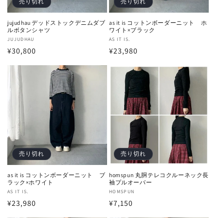
売り切れ
売り切れ
jujudhau デッドストックデニムダブ
as it is コットンボーダーニット ホ
ルボタンシャツ
ワイト×ブラック
販
JUJUDHAU
販
AS IT IS.
通
¥30,800
通
¥23,980
売
売
元:
元:
常
常
価
価
格
格
売り切れ
売り切れ
as it is コットンボーダーニット ブ
homspun 丸胴テレコクルーネック長
ラック×ホワイト
袖プルオーバー
販
AS IT IS.
販
HOMSPUN
通
¥23,980
通
¥7,150
売
売
元:
元:
常
常