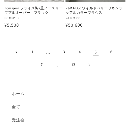
homspun フライス胸2重ノースリー
R&D.M.Co ワイルドベリーリネンラ
ブプルオーバー ブラック
ッフルカラーブラウス
販
HOMSPUN
販
R&D.M.CO
通
¥5,500
通
¥50,600
売
売
元:
元:
常
常
価
価
格
格
1
…
3
4
5
6
7
…
13
ホーム
全て
受注会