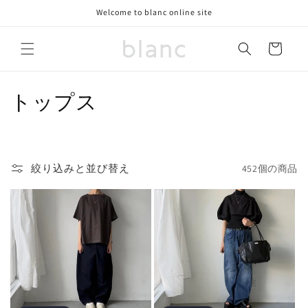
コンテ
Welcome to blanc online site
ンツに
進む
カ
ー
ト
コ
トップス
レ
ク
絞り込みと並び替え
452個の商品
シ
ョ
ン
: