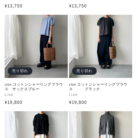
通
¥13,750
通
¥13,750
売
売
元:
元:
常
常
価
価
格
格
売り切れ
売り切れ
cion コットンシャーリングブラウ
cion コットンシャーリングブラウ
ス サックスブルー
ス ブラック
販
CION
販
CION
通
¥19,800
通
¥19,800
売
売
元:
元:
常
常
価
価
格
格