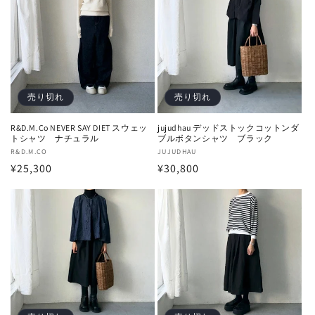
売り切れ
売り切れ
R&D.M.Co NEVER SAY DIET スウェッ
jujudhau デッドストックコットンダ
トシャツ ナチュラル
ブルボタンシャツ ブラック
販
R&D.M.CO
販
JUJUDHAU
通
¥25,300
通
¥30,800
売
売
元:
元:
常
常
価
価
格
格