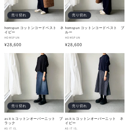
売り切れ
売り切れ
homspun コットンコードベスト ネ
homspun コットンコードベスト ブ
イビー
ルー
販
HOMSPUN
販
HOMSPUN
通
¥28,600
通
¥28,600
売
売
元:
元:
常
常
価
価
格
格
売り切れ
売り切れ
as it is コットンオーバーニット ブ
as it is コットンオーバーニット ネ
ラック
イビー
販
AS IT IS.
販
AS IT IS.