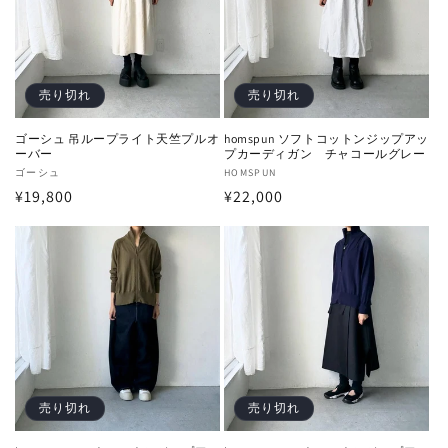
売り切れ
売り切れ
ゴーシュ 吊ループライト天竺プルオ
homspun ソフトコットンジップアッ
ーバー
プカーディガン チャコールグレー
販
ゴーシュ
販
HOMSPUN
通
¥19,800
通
¥22,000
売
売
元:
元:
常
常
価
価
格
格
売り切れ
売り切れ