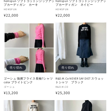
homspun ソフトコットンジップアッ
homspun ソフトコットンジップアッ
プカーディガン カーキ
プカーディガン ネイビー
販
HOMSPUN
販
HOMSPUN
通
¥22,000
通
¥22,000
売
売
元:
元:
常
常
価
価
格
格
売り切れ
売り切れ
ゴーシュ 強撚フライス長袖Tシャツ
R&D.M.Co NEVER SAY DIET スウェッ
color ブライトピンク
トシャツ ブラック
販
ゴーシュ
販
R&D.M.CO
通
¥13,200
通
¥25,300
売
売
元:
元:
常
常
価
価
格
格