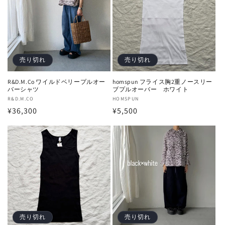
売り切れ
売り切れ
R&D.M.Co ワイルドベリープルオー
homspun フライス胸2重ノースリー
バーシャツ
ブプルオーバー ホワイト
販
R&D.M.CO
販
HOMSPUN
通
¥36,300
通
¥5,500
売
売
元:
元:
常
常
価
価
格
格
売り切れ
売り切れ