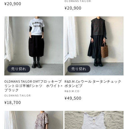
販
OLDMANS TAILOR
通
¥20,900
売
通
¥20,900
売
元:
常
元:
常
価
価
格
格
売り切れ
売り切れ
OLDMANS TAILOR OMTフロッキープ
R&D.M.Co ウール タータンチェック
リントロゴ半袖Tシャツ ホワイト×
ボタンビブ
ブラック
販
R&D.M.CO
販
OLDMANS TAILOR
通
¥49,500
売
通
¥18,700
売
元:
常
元:
常
価
価
格
格