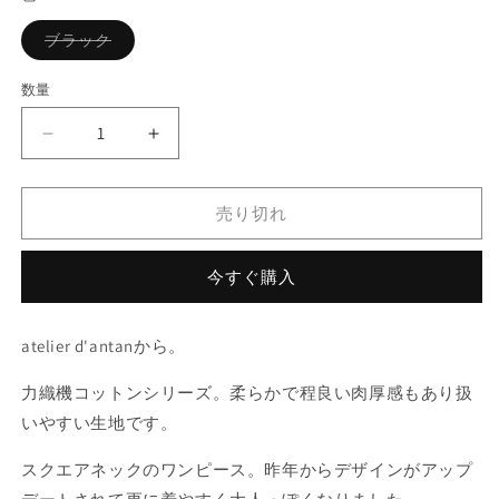
格
バ
ブラック
リ
エ
ー
数量
シ
ョ
ン
atelier
atelier
は
売
d&#39;antan
d&#39;antan
り
Coudres
Coudres
切
れ
売り切れ
コ
コ
て
ッ
ッ
い
る
ト
ト
か
今すぐ購入
販
ン
ン
売
で
ド
ド
き
atelier d'antanから。
レ
レ
ま
せ
ス
ス
ん
力織機コットンシリーズ。柔らかで程良い肉厚感もあり扱
の
の
いやすい生地です。
数
数
量
量
スクエアネックのワンピース。昨年からデザインがアップ
を
を