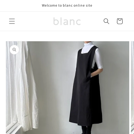
コンテ
Welcome to blanc online site
ンツに
進む
カ
ー
ト
商品情
報にス
キップ