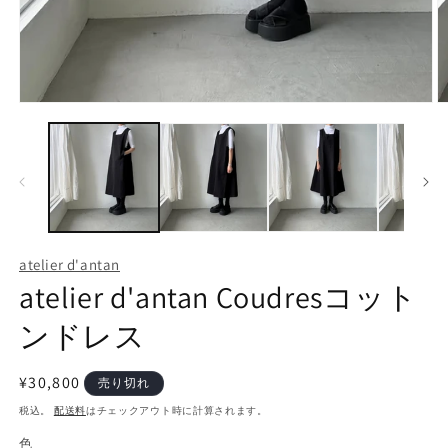
モ
ー
ダ
ル
で
メ
デ
ィ
ア
atelier d'antan
(1)
(2
atelier d'antan Coudresコット
を
開
く
ンドレス
通
¥30,800
売り切れ
常
税込。
配送料
はチェックアウト時に計算されます。
価
色