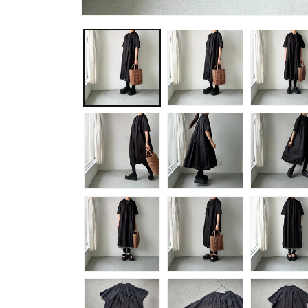
モ
ー
ダ
ル
で
メ
デ
ィ
ア
(1)
を
開
く