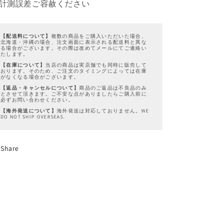
計測誤差ご容赦ください
【配送料について】
複数の商品をご購入いただいた場合、
北海道・沖縄の場合、注文画面に表示される配送料と異な
る場合がございます。その際は改めてメールにてご連絡い
たします。
【在庫について】
当店の商品は実店舗でも同時に販売して
おります。そのため、ご注文のタイミングによっては在庫
がなくなる場合がございます。
【返品・キャンセルについて】
商品のご返品は不良品のみ
とさせて頂きます。ご不安な点がありましたらご購入前に
必ずお問い合わせください。
【海外発送について】
海外発送は対応しておりません。WE
DO NOT SHIP OVERSEAS.
Share