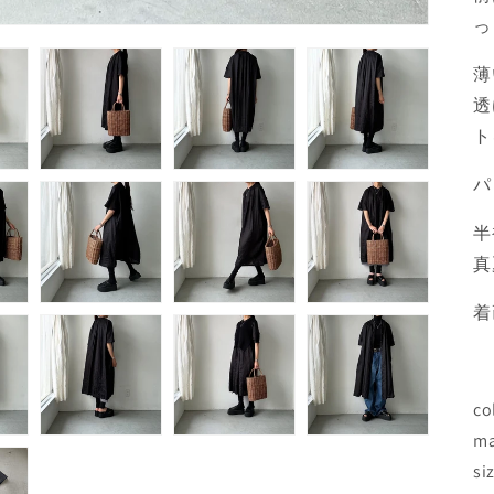
っ
薄
透
ト
パ
半
真
着
c
ma
s