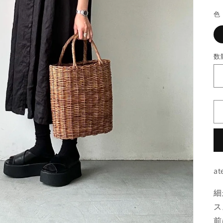
色
数
at
細
ス
前