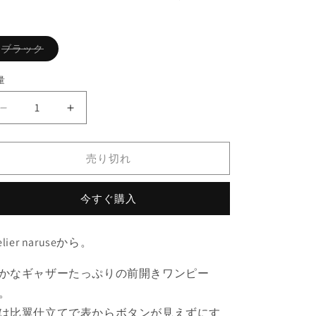
価
格
バ
ブラック
リ
エ
ー
量
シ
ョ
ン
atelier
atelier
は
売
naruse
naruse
り
リ
リ
切
れ
売り切れ
ネ
ネ
て
い
ン
ン
る
ワ
ワ
か
今すぐ購入
販
イ
イ
売
で
ド
ド
き
elier naruseから。
ギ
ま
ギ
せ
ャ
ャ
ん
かなギャザーたっぷりの前開きワンピー
ザ
ザ
。
ー
ー
は比翼仕立てで表からボタンが見えずにす
ワ
ワ