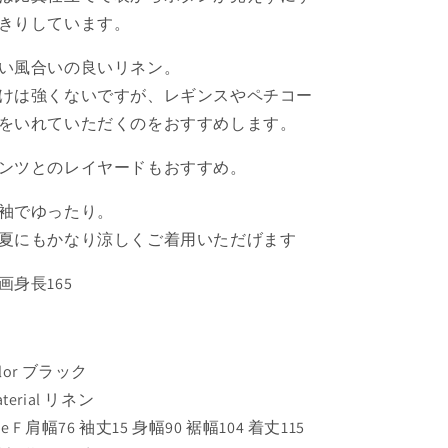
ン
ン
きりしています。
ピ
ピ
い風合いの良いリネン。
ー
ー
ス
ス
けは強くないですが、レギンスやペチコー
の
の
をいれていただくのをおすすめします。
数
数
量
量
ンツとのレイヤードもおすすめ。
を
を
袖でゆったり。
減
増
ら
や
夏にもかなり涼しくご着用いただげます
す
す
画身長165
olor ブラック
terial リネン
ize F 肩幅76 袖丈15 身幅90 裾幅104 着丈115