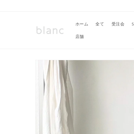
コンテ
ンツに
進む
ホーム
全て
受注会
店舗
商品情
報にス
キップ