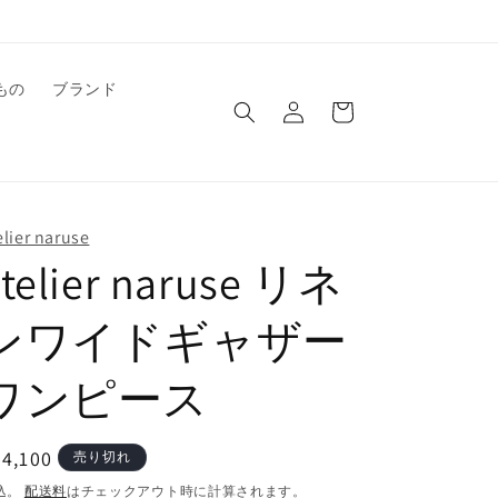
ロ
カ
もの
ブランド
グ
ー
イ
ト
ン
elier naruse
atelier naruse リネ
ンワイドギャザー
ワンピース
通
4,100
売り切れ
常
込。
配送料
はチェックアウト時に計算されます。