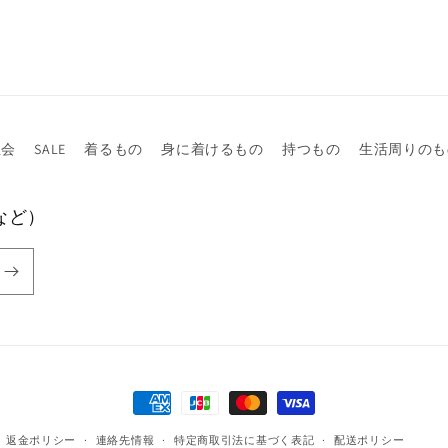
注会
SALE
着るもの
身に着けるもの
持つもの
生活周りのも
など）
決
済
返金ポリシー
連絡先情報
特定商取引法に基づく表記
配送ポリシー