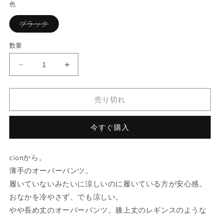
色
格
バ
ブラック
リ
エ
ー
数量
シ
ョ
ン
cion
cion
は
売
ラ
ラ
り
イ
イ
切
れ
売り切れ
ト
ト
て
い
コ
コ
る
か
ッ
ッ
今すぐ購入
販
ト
ト
売
で
ン
ン
き
cionから。
ま
オ
オ
せ
薄手のオーバーパンツ。
ー
ー
ん
履いていないみたいに涼しいのに履いている方が安心感。
バ
バ
ー
ー
おなかを冷やさず、でも涼しい。
パ
パ
やや長め丈のオーバーパンツ。膝上丈のレギンスのような