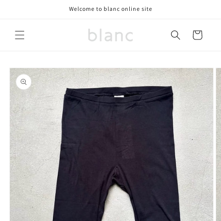
コンテ
Welcome to blanc online site
ンツに
進む
カ
ー
ト
商品情
報にス
キップ