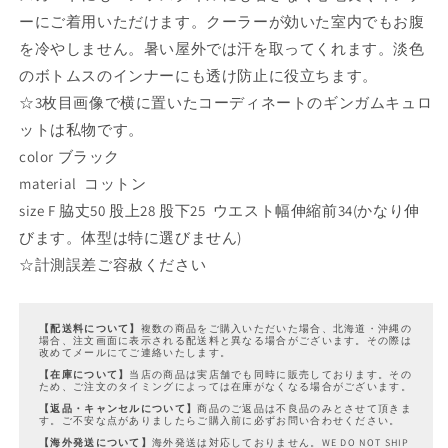
ーにご着用いただけます。クーラーが効いた室内でもお腹
を冷やしません。暑い屋外では汗を取ってくれます。淡色
のボトムスのインナーにも透け防止に役立ちます。
☆3枚目画像で横に置いたコーディネートのギンガムキュロ
ットは私物です。
color ブラック
material コットン
size F 脇丈50 股上28 股下25 ウエスト幅伸縮前34(かなり伸
びます。体型は特に選びません)
☆計測誤差ご容赦ください
【配送料について】
複数の商品をご購入いただいた場合、北海道・沖縄の
場合、注文画面に表示される配送料と異なる場合がございます。その際は
改めてメールにてご連絡いたします。
【在庫について】
当店の商品は実店舗でも同時に販売しております。その
ため、ご注文のタイミングによっては在庫がなくなる場合がございます。
【返品・キャンセルについて】
商品のご返品は不良品のみとさせて頂きま
す。ご不安な点がありましたらご購入前に必ずお問い合わせください。
【海外発送について】
海外発送は対応しておりません。WE DO NOT SHIP