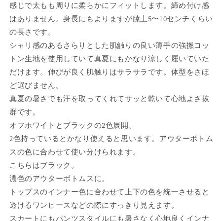
ン
ン
感じで太もも周りに柔らかにフィットします。締め付け感
ツ
ツ
はありません。身長にもよりますが膝上5〜10センチくらい
ブ
ブ
の長さです。
ラ
ラ
シャリ感のあるさらりとした肌触りの良い薄手の強撚コッ
ッ
ッ
トン生地を使用していて真夏にもかなり涼しく履いていた
ク
ク
だけます。伸びが良く肌触りはサラサラです。体型をさほ
の
の
数
数
ど選びません。
量
量
真夏の暑さでも汗を取ってくれてサッと乾いて心地よさ抜
を
を
群です。
減
増
オフホワイトとブラックの2色展開。
ら
や
2色持っているとかなり使えると思います。アウターボトム
す
す
スの色に合わせて使い分けられます。
こちらはブラック。
濃色のアウターボトムスに。
トップスのインナー色に合わせて上下の色を統一させると
透けるワンピースなどの際にすっきり見えます。
スカートにもパンツスタイルにも暑さなく心地良くインナ