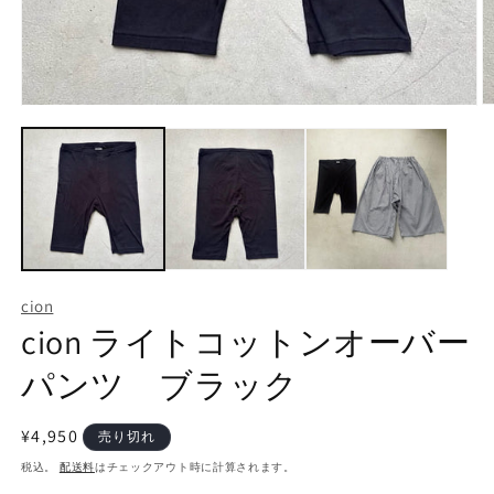
モ
ー
ダ
ル
で
メ
デ
ィ
ア
(2
(1)
cion
を
cion ライトコットンオーバー
開
く
パンツ ブラック
通
¥4,950
売り切れ
常
税込。
配送料
はチェックアウト時に計算されます。
価