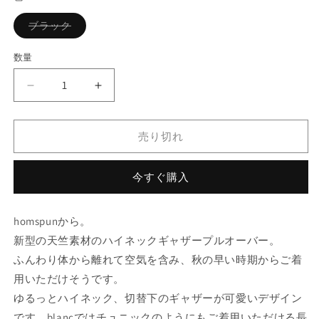
格
バ
ブラック
リ
エ
ー
数量
シ
ョ
ン
homspun
homspun
は
売
天
天
り
竺
竺
切
れ
売り切れ
ハ
ハ
て
い
イ
イ
る
か
ネ
ネ
今すぐ購入
販
ッ
ッ
売
で
ク
ク
き
homspunから。
ま
ギ
ギ
せ
新型の天竺素材のハイネックギャザープルオーバー。
ャ
ャ
ん
ふんわり体から離れて空気を含み、秋の早い時期からご着
ザ
ザ
ー
ー
用いただけそうです。
プ
プ
ゆるっとハイネック、切替下のギャザーが可愛いデザイン
ル
ル
です。blancではチュニックのようにもご着用いただける長