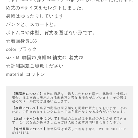
オ
オ
め丈のMサイズをセレクトしました。
ー
ー
身幅はゆったりしています。
バ
バ
パンツと、スカートと。
ー
ー
ボトムスや体型、背丈を選ばない形です。
の
の
☆着画身長165
数
数
量
量
color ブラック
を
を
size M 肩幅70 身幅64 袖丈42 着丈78
減
増
☆計測誤差ご容赦ください。
ら
や
material コットン
す
す
【配送料について】
複数の商品をご購入いただいた場合、北海道・沖縄の
場合、注文画面に表示される配送料と異なる場合がございます。その際は
改めてメールにてご連絡いたします。
【在庫について】
当店の商品は実店舗でも同時に販売しております。その
ため、ご注文のタイミングによっては在庫がなくなる場合がございます。
【返品・キャンセルについて】
商品のご返品は不良品のみとさせて頂きま
す。ご不安な点がありましたらご購入前に必ずお問い合わせください。
【海外発送について】
海外発送は対応しておりません。WE DO NOT SHIP
OVERSEAS.