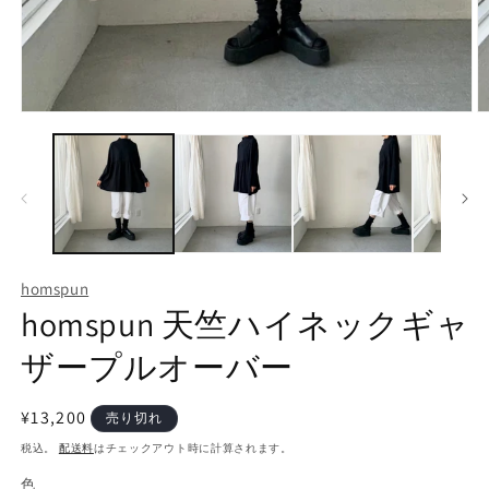
モ
ー
ダ
ル
で
メ
デ
ィ
ア
homspun
(1)
(2
homspun 天竺ハイネックギャ
を
開
く
ザープルオーバー
通
¥13,200
売り切れ
常
税込。
配送料
はチェックアウト時に計算されます。
価
色