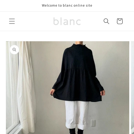
コンテ
Welcome to blanc online site
ンツに
進む
カ
ー
ト
商品情
報にス
キップ