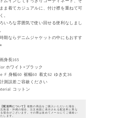
トムインしてすっきりコーディネート、そ
ら
や
まま着てカジュアルに、付け襟を重ねて可
す
す
く。
ろいろな雰囲気で使い回せる便利なしまし
。
時期ならデニムジャケットの中にもおすす
︎
画身長165
olor ホワイト×ブラック
ize F 身幅60 裾幅60 着丈62 ゆき丈36
計測誤差ご容赦ください
aterial コットン
【配送料について】
複数の商品をご購入いただいた場合、
北海道・沖縄の場合、注文画面に表示される配送料と異な
る場合がございます。その際は改めてメールにてご連絡い
たします。