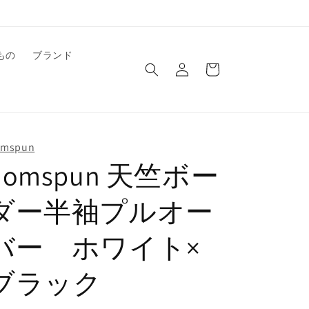
ロ
カ
もの
ブランド
グ
ー
イ
ト
ン
omspun
homspun 天竺ボー
ダー半袖プルオー
バー ホワイト×
ブラック