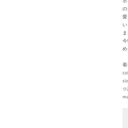
ボ
の
愛
い
ま
今
め⭐
着
c
s
☆
m