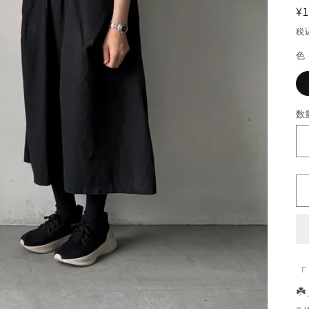
¥1
税
色
数
「
☘