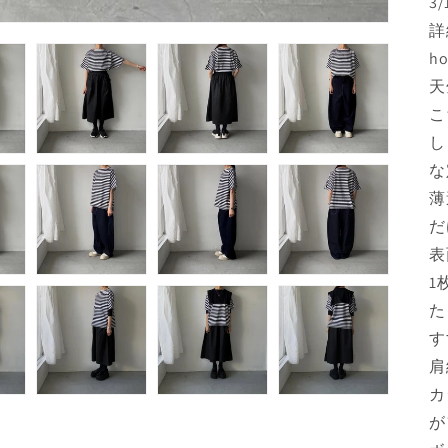
3/
詳
h
天
こ
し
な
薄
だ
表
1
た
す
肩
カ
が