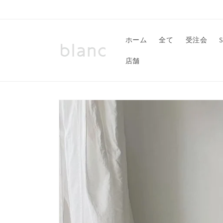
コンテ
ンツに
進む
ホーム
全て
受注会
店舗
商品情
報にス
キップ