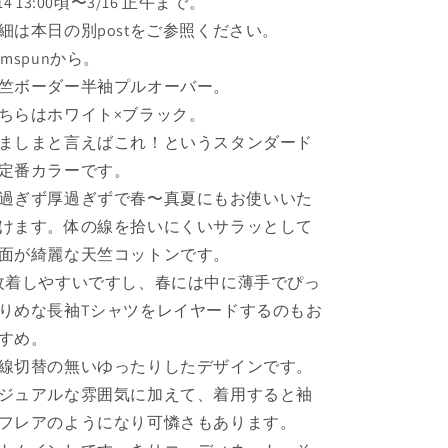
14 13:00
頃〜
3/16 正午
まで。
ル
ル
オ
オ
細は本日の別postをご参照ください。
ー
ー
omspunから。
バ
バ
竺ボーダー半袖プルオーバー。
ー
ー
ちらはホワイト×ブラック。
ホ
ホ
ましまと言えばこれ！というスタンダード
ワ
ワ
定番カラーです。
イ
イ
ト
ト
過ぎず厚過ぎずで春〜真夏にもお使いいた
×
×
けます。体の線を拾いにくいサラッとして
ブ
ブ
面が綺麗な天竺コットンです。
ラ
ラ
枚着しやすいですし、春には中に薄手でぴっ
ッ
ッ
りめな長袖Tシャツをレイヤードするのもお
ク
ク
の
の
すめ。
数
数
線切替の無いゆったりしたデザインです。
量
量
ジュアルな雰囲気に加えて、着用すると袖
を
を
フレアのようになり可憐さもあります。
減
増