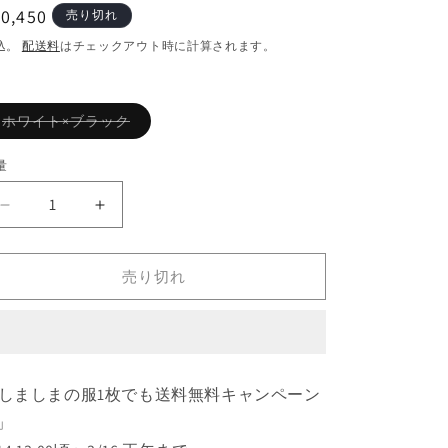
通
0,450
売り切れ
常
込。
配送料
はチェックアウト時に計算されます。
価
格
バ
ホワイト×ブラック
リ
エ
ー
量
シ
ョ
ン
homspun
homspun
は
売
天
天
り
竺
竺
切
れ
売り切れ
ボ
ボ
て
い
ー
ー
る
か
ダ
ダ
販
ー
ー
売
で
半
半
き
しましまの服1枚でも送料無料キャンペーン
ま
袖
袖
せ
️」
プ
プ
ん