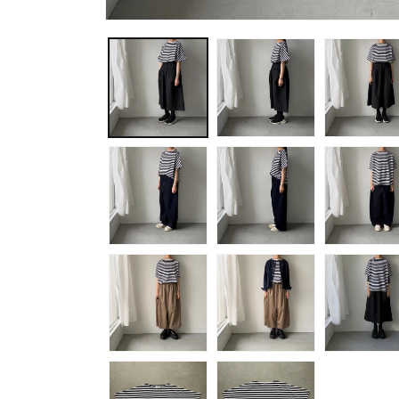
モ
ー
ダ
ル
で
メ
デ
ィ
ア
(1)
を
開
く