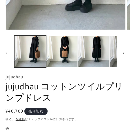
モ
ー
ダ
ル
で
メ
デ
ィ
ア
jujudhau
(1)
(2
jujudhau コットンツイルプリ
を
開
く
ンプドレス
通
¥40,700
売り切れ
常
税込。
配送料
はチェックアウト時に計算されます。
価
色