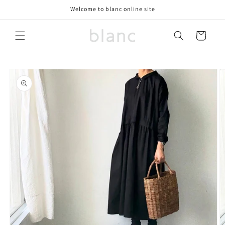
コンテ
Welcome to blanc online site
ンツに
進む
カ
ー
ト
商品情
報にス
キップ