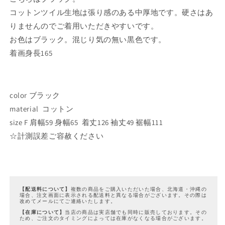
ス
ス
コットンツイル生地は張り感のある中厚地です。硬さはあ
の
の
りませんのでご着用いただきやすいです。
数
数
お色はブラック。混じり気の無い黒色です。
量
量
着画身長165
を
を
減
増
ら
や
す
す
color ブラック
material コットン
size F 肩幅59 身幅65 着丈126 袖丈49 裾幅111
☆計測誤差ご容赦ください
【配送料について】
複数の商品をご購入いただいた場合、北海道・沖縄の
場合、注文画面に表示される配送料と異なる場合がございます。その際は
改めてメールにてご連絡いたします。
【在庫について】
当店の商品は実店舗でも同時に販売しております。その
ため、ご注文のタイミングによっては在庫がなくなる場合がございます。