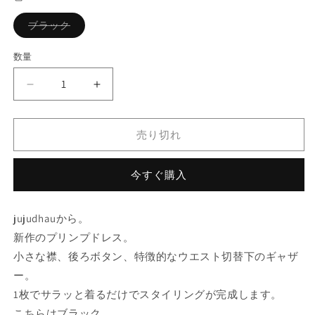
格
バ
ブラック
リ
エ
ー
数量
シ
ョ
ン
jujudhau
jujudhau
は
売
コ
コ
り
ッ
ッ
切
れ
売り切れ
ト
ト
て
い
ン
ン
る
か
ツ
ツ
今すぐ購入
販
イ
イ
売
で
ル
ル
き
jujudhauから。
ま
プ
プ
せ
新作のプリンプドレス。
リ
リ
ん
小さな襟、後ろボタン、特徴的なウエスト切替下のギャザ
ン
ン
プ
プ
ー。
ド
ド
1枚でサラッと着るだけでスタイリングが完成します。
レ
レ
こちらはブラック。