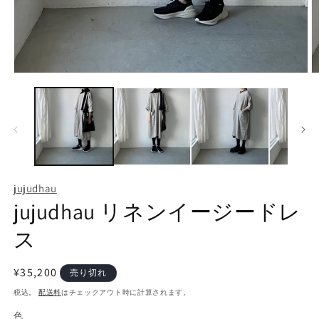
モ
ー
ダ
ル
で
メ
デ
ィ
ア
jujudhau
(1)
(2
jujudhau リネンイージードレ
を
開
く
ス
通
¥35,200
売り切れ
常
税込。
配送料
はチェックアウト時に計算されます。
価
色