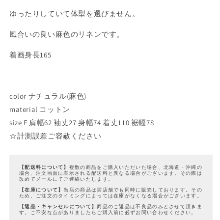
を
を
ゆったりしていて体型を選びません。
減
増
ら
や
風合いの良い麻色のリネンです。
す
す
着画身長165
color ナチュラル(麻色)
material コットン
size F 肩幅62 袖丈27 身幅74 着丈110 裾幅78
☆計測誤差ご容赦ください
【配送料について】
複数の商品をご購入いただいた場合、北海道・沖縄の
場合、注文画面に表示される配送料と異なる場合がございます。その際は
改めてメールにてご連絡いたします。
【在庫について】
当店の商品は実店舗でも同時に販売しております。その
ため、ご注文のタイミングによっては在庫がなくなる場合がございます。
【返品・キャンセルについて】
商品のご返品は不良品のみとさせて頂きま
す。ご不安な点がありましたらご購入前に必ずお問い合わせください。