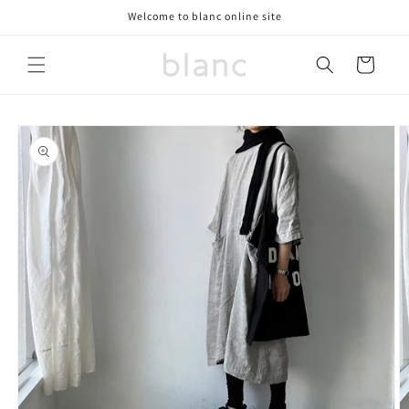
コンテ
Welcome to blanc online site
ンツに
進む
カ
ー
ト
商品情
報にス
キップ