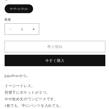
格
バ
ナチュラル
リ
エ
ー
数量
シ
ョ
ン
jujudhau
jujudhau
は
売
リ
リ
り
ネ
ネ
切
れ
売り切れ
ン
ン
て
い
イ
イ
る
か
ー
ー
今すぐ購入
販
ジ
ジ
売
で
ー
ー
き
jujudhauから。
ま
ド
ド
せ
レ
レ
ん
イージードレス。
ス
ス
切替下にポケットが２つ。
の
の
やや短め丈のワンピースです。
数
数
1枚でも、中にパンツを入れても。
量
量