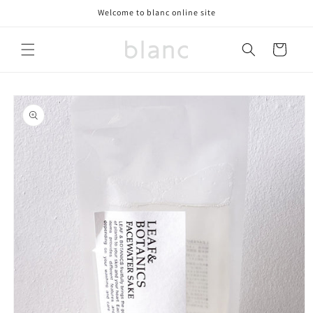
コンテ
Welcome to blanc online site
ンツに
進む
カ
ー
ト
商品情
報にス
キップ