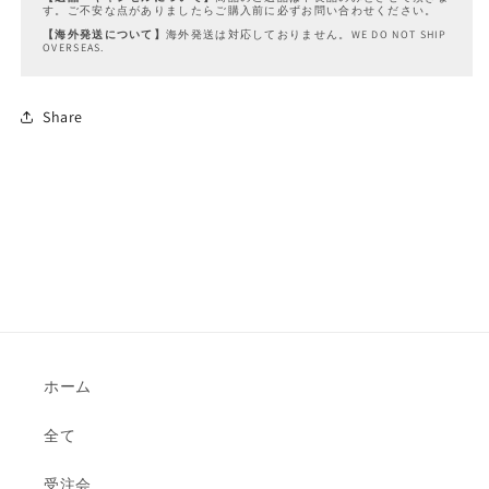
す。ご不安な点がありましたらご購入前に必ずお問い合わせください。
を
を
【海外発送について】
海外発送は対応しておりません。WE DO NOT SHIP
減
増
OVERSEAS.
ら
や
す
す
Share
ホーム
全て
受注会