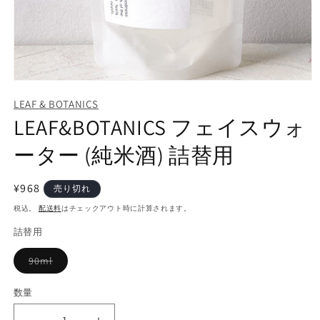
モ
ー
LEAF & BOTANICS
ダ
LEAF&BOTANICS フェイスウォ
ル
で
ーター (純米酒) 詰替用
メ
デ
ィ
通
¥968
ア
売り切れ
(1)
常
税込。
配送料
はチェックアウト時に計算されます。
を
価
開
詰替用
く
格
バ
90ml
リ
エ
ー
数量
シ
ョ