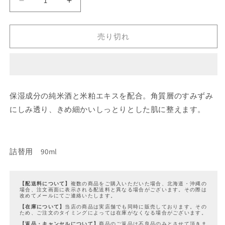
ン
LEAF&amp;BOTANICS
LEAF&amp;BOTANICS
は
売
フ
フ
り
ェ
ェ
切
れ
売り切れ
イ
イ
て
い
ス
ス
る
か
ウ
ウ
販
ォ
ォ
売
で
ー
ー
き
保湿成分の純米酒と米粕エキスを配合。角質層のすみずみ
ま
タ
タ
せ
にしみ透り、きめ細かいしっとりとした肌に整えます。
ー
ー
ん
(純
(純
米
米
酒)
酒)
詰替用 90ml
詰
詰
替
替
用
用
【配送料について】
複数の商品をご購入いただいた場合、北海道・沖縄の
場合、注文画面に表示される配送料と異なる場合がございます。その際は
の
の
改めてメールにてご連絡いたします。
【在庫について】
当店の商品は実店舗でも同時に販売しております。その
数
数
ため、ご注文のタイミングによっては在庫がなくなる場合がございます。
量
量
【返品・キャンセルについて】
商品のご返品は不良品のみとさせて頂きま