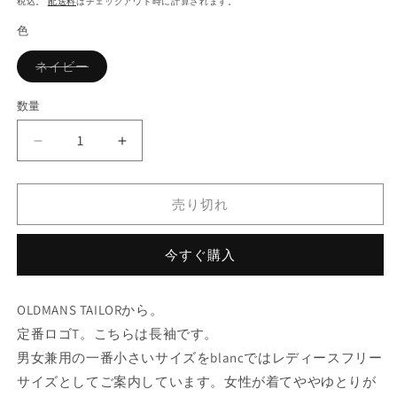
税込。
配送料
はチェックアウト時に計算されます。
価
色
格
バ
ネイビー
リ
エ
ー
数量
シ
ョ
ン
OLDMANS
OLDMANS
は
売
TAILOR
TAILOR
り
OMT
OMT
切
れ
売り切れ
ラ
ラ
て
バ
バ
い
る
ー
ー
か
今すぐ購入
販
プ
プ
売
で
リ
リ
き
OLDMANS TAILORから。
ン
ン
ま
せ
ト
ト
定番ロゴT。こちらは長袖です。
ん
長
長
男女兼用の一番小さいサイズをblancではレディースフリー
袖
袖
サイズとしてご案内しています。女性が着てややゆとりが
T
T