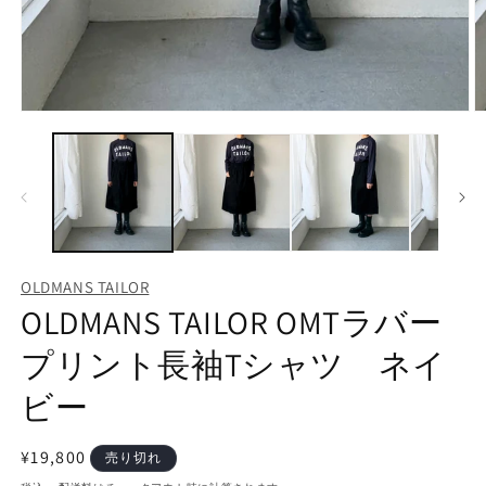
モ
ー
ダ
ル
で
メ
デ
ィ
ア
OLDMANS TAILOR
(1)
(2
OLDMANS TAILOR OMTラバー
を
開
く
プリント長袖Tシャツ ネイ
ビー
通
¥19,800
売り切れ
常