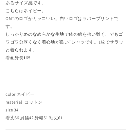
あるサイズ感です。
シ
シ
こちらはネイビー。
ャ
ャ
OMTのロゴがカッコいい。白いロゴはラバープリントで
ツ
ツ
す。
ネ
ネ
イ
イ
しっかりめのなめらかな生地で体の線を拾い難く、でもゴ
ビ
ビ
ワゴワ分厚くなく着心地が良いTシャツです。1枚でサラッ
ー
ー
と着られます。
の
の
着画身長165
数
数
量
量
を
を
減
増
ら
や
color ネイビー
す
す
material コットン
size 34
着丈66 肩幅42 身幅51 袖丈61