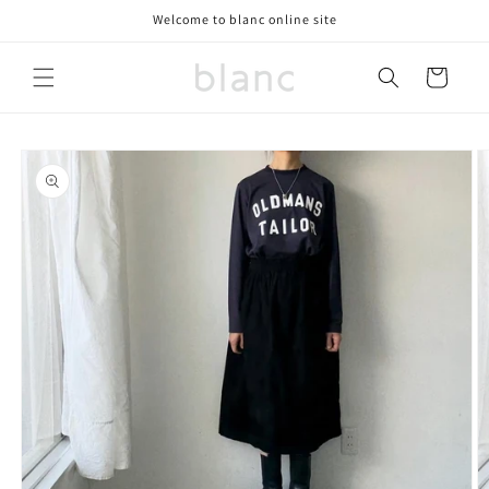
コンテ
Welcome to blanc online site
ンツに
進む
カ
ー
ト
商品情
報にス
キップ