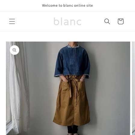
コンテ
Welcome to blanc online site
ンツに
進む
カ
ー
ト
商品情
報にス
キップ