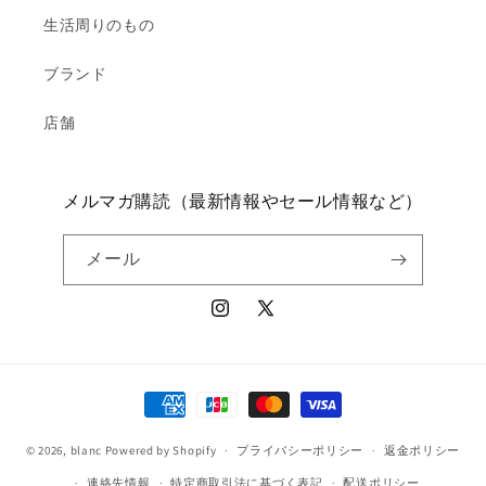
生活周りのもの
ブランド
店舗
メルマガ購読（最新情報やセール情報など）
メール
Instagram
X
(Twitter)
決
済
© 2026,
blanc
Powered by Shopify
方
プライバシーポリシー
返金ポリシー
法
連絡先情報
特定商取引法に基づく表記
配送ポリシー