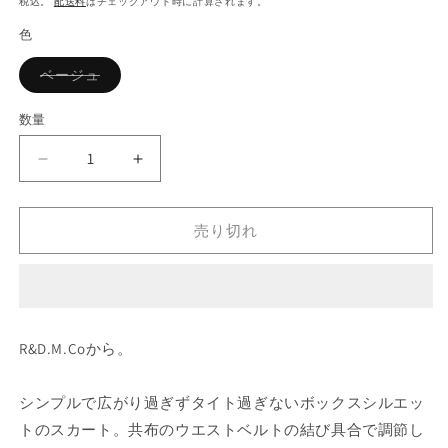
税込。
配送料
はチェックアウト時に計算されます。
価
色
格
バ
ベージュ
リ
エ
ー
数量
シ
ョ
ン
R&amp;D.M.Co
R&amp;D.M.Co
は
売
ガ
ガ
り
ー
ー
切
れ
売り切れ
メ
メ
て
い
ン
ン
る
か
ト
ト
販
ダ
ダ
売
で
イ
イ
き
R&D.M.Coから。
ま
ツ
ツ
せ
イ
イ
ん
シンプルで広がり過ぎずタイト過ぎないボックスシルエッ
ル
ル
トのスカート。共布のウエストベルトの結び具合で調節し
コ
コ