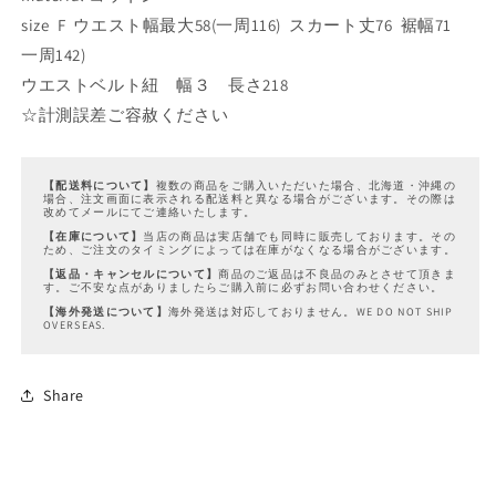
ー
ー
size F ウエスト幅最大58(一周116) スカート丈76 裾幅71
ジ
ジ
一周142)
ュ
ュ
ウエストベルト紐 幅３ 長さ218
の
の
☆計測誤差ご容赦ください
数
数
量
量
を
を
【配送料について】
複数の商品をご購入いただいた場合、北海道・沖縄の
減
増
場合、注文画面に表示される配送料と異なる場合がございます。その際は
改めてメールにてご連絡いたします。
ら
や
【在庫について】
当店の商品は実店舗でも同時に販売しております。その
ため、ご注文のタイミングによっては在庫がなくなる場合がございます。
す
す
【返品・キャンセルについて】
商品のご返品は不良品のみとさせて頂きま
す。ご不安な点がありましたらご購入前に必ずお問い合わせください。
【海外発送について】
海外発送は対応しておりません。WE DO NOT SHIP
OVERSEAS.
Share