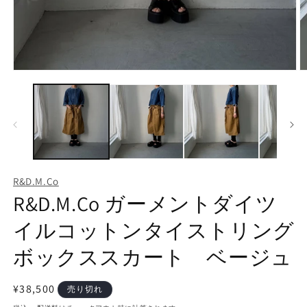
モ
ー
ダ
ル
で
メ
デ
ィ
ア
R&D.M.Co
(1)
(2
R&D.M.Co ガーメントダイツ
を
開
く
イルコットンタイストリング
ボックススカート ベージュ
通
¥38,500
売り切れ
常