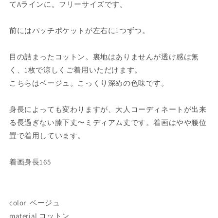
ッ
ッ
てAラインに。フリーサイズです。
ト
ト
ン
ン
前にはパッチポケットが左右に1つずつ。
タ
タ
イ
イ
目の詰まったコットン。裏地はありませんが透け感は無
ス
ス
く、1枚で涼しくご着用いただけます。
ト
ト
こちらはベージュ。こっくり深めの色味です。
リ
リ
ン
ン
グ
グ
身長によっても変わりますが、大人コーディネートが出来
ボ
ボ
る長過ぎない膝下丈〜ミディアム丈です。着画はやや腰位
ッ
ッ
置で着用しています。
ク
ク
ス
ス
着画身長165
ス
ス
カ
カ
ー
ー
ト
ト
color ベージュ
ベ
ベ
material コットン