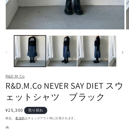
モ
ー
ダ
ル
で
メ
デ
ィ
ア
R&D.M.Co
(1)
(2
R&D.M.Co NEVER SAY DIET スウ
を
開
く
ェットシャツ ブラック
通
¥25,300
売り切れ
常
税込。
配送料
はチェックアウト時に計算されます。
価
色