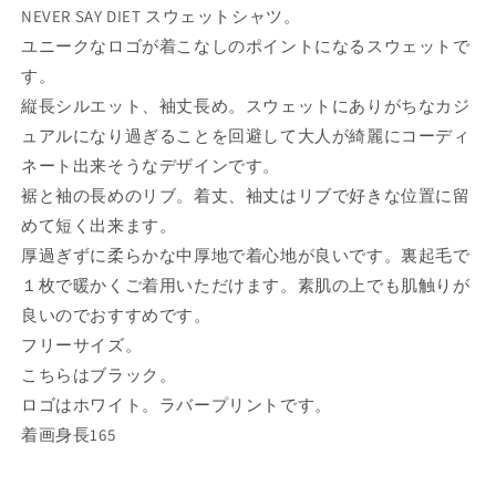
ッ
ッ
NEVER SAY DIET スウェットシャツ。
ク
ク
ユニークなロゴが着こなしのポイントになるスウェットで
の
の
す。
数
数
縦長シルエット、袖丈長め。スウェットにありがちなカジ
量
量
ュアルになり過ぎることを回避して大人が綺麗にコーディ
を
を
ネート出来そうなデザインです。
減
増
ら
や
裾と袖の長めのリブ。着丈、袖丈はリブで好きな位置に留
す
す
めて短く出来ます。
厚過ぎずに柔らかな中厚地で着心地が良いです。裏起毛で
１枚で暖かくご着用いただけます。素肌の上でも肌触りが
良いのでおすすめです。
フリーサイズ。
こちらはブラック。
ロゴはホワイト。ラバープリントです。
着画身長165