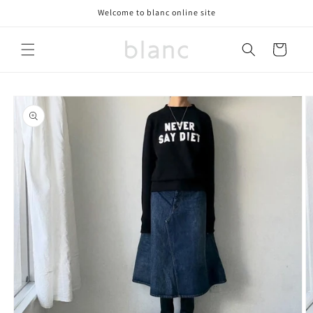
コンテ
Welcome to blanc online site
ンツに
進む
カ
ー
ト
商品情
報にス
キップ