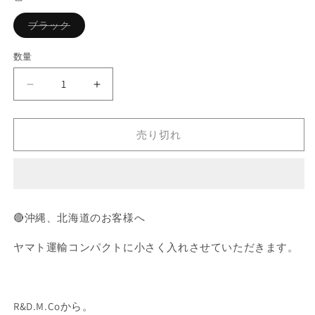
格
バ
ブラック
リ
エ
ー
数量
シ
ョ
ン
R&amp;D.M.Co
R&amp;D.M.Co
は
売
NEVER
NEVER
り
SAY
SAY
切
れ
DIET
DIET
売り切れ
て
ス
ス
い
る
ウ
ウ
か
販
ェ
ェ
売
ッ
ッ
で
き
🔴沖縄、北海道のお客様へ
ト
ト
ま
せ
シ
シ
ん
ヤマト運輸コンパクトに小さく入れさせていただきます。
ャ
ャ
ツ
ツ
ブ
ブ
ラ
ラ
R&D.M.Coから。