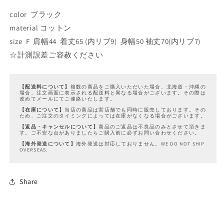
color ブラック
material コットン
size F 肩幅44 着丈65 (内リブ9) 身幅50 袖丈70(内リブ7)
☆計測誤差ご容赦ください
【配送料について】
複数の商品をご購入いただいた場合、北海道・沖縄の
場合、注文画面に表示される配送料と異なる場合がございます。その際は
改めてメールにてご連絡いたします。
【在庫について】
当店の商品は実店舗でも同時に販売しております。その
ため、ご注文のタイミングによっては在庫がなくなる場合がございます。
【返品・キャンセルについて】
商品のご返品は不良品のみとさせて頂きま
す。ご不安な点がありましたらご購入前に必ずお問い合わせください。
【海外発送について】
海外発送は対応しておりません。WE DO NOT SHIP
OVERSEAS.
Share