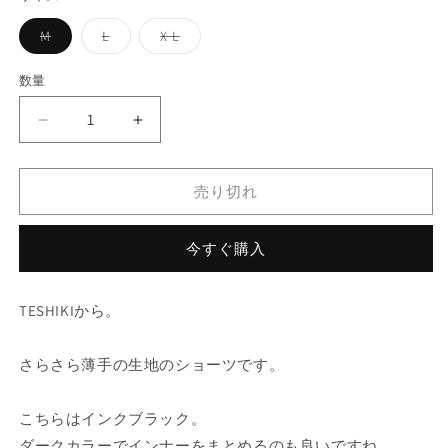
格
バ
バ
バ
M
L
X L
リ
リ
リ
エ
エ
エ
ー
ー
ー
数量
シ
シ
シ
ョ
ョ
ョ
ン
ン
ン
TESHIKI
TESHIKI
は
は
は
売
売
売
コ
コ
り
り
り
ッ
ッ
切
切
切
れ
れ
れ
売り切れ
ト
ト
て
て
て
い
い
い
ン
ン
る
る
る
か
か
か
パ
パ
今すぐ購入
販
販
販
ン
ン
売
売
売
で
で
で
ツ
ツ
き
き
き
TESHIKIから。
ま
ま
ま
イ
イ
せ
せ
せ
ン
ン
ん
ん
ん
さらさら薄手の生地のショーツです。
ク
ク
ブ
ブ
ラ
ラ
こちらはインクブラック。
ッ
ッ
ダークカラーでインナーをまとめるのも良いですね。