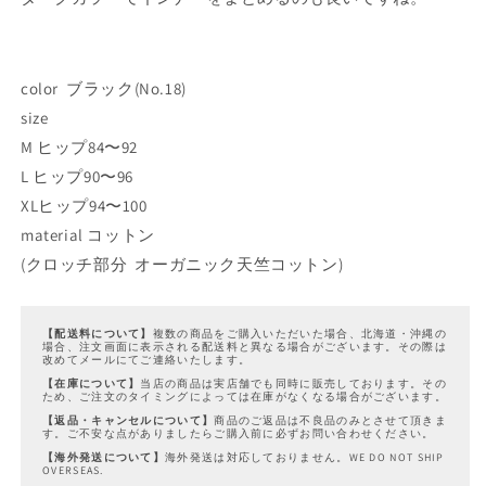
ク
ク
(No.18)
(No.18)
の
の
color ブラック(No.18)
数
数
量
量
size
を
を
M ヒップ84〜92
減
増
L ヒップ90〜96
ら
や
XLヒップ94〜100
す
す
material コットン
(クロッチ部分 オーガニック天竺コットン)
【配送料について】
複数の商品をご購入いただいた場合、北海道・沖縄の
場合、注文画面に表示される配送料と異なる場合がございます。その際は
改めてメールにてご連絡いたします。
【在庫について】
当店の商品は実店舗でも同時に販売しております。その
ため、ご注文のタイミングによっては在庫がなくなる場合がございます。
【返品・キャンセルについて】
商品のご返品は不良品のみとさせて頂きま
す。ご不安な点がありましたらご購入前に必ずお問い合わせください。
【海外発送について】
海外発送は対応しておりません。WE DO NOT SHIP
OVERSEAS.