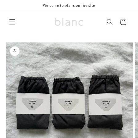
コンテ
Welcome to blanc online site
ンツに
進む
カ
ー
ト
商品情
報にス
キップ