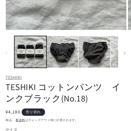
モ
ー
ダ
ル
で
メ
デ
ィ
ア
TESHIKI
(1)
(2
TESHIKI コットンパンツ イ
を
開
く
ンクブラック(No.18)
通
¥4,180
売り切れ
常
税込。
配送料
はチェックアウト時に計算されます。
価
サイズ