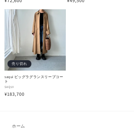
通
¥72,600
通
¥49,500
売
売
元:
元:
常
常
価
価
格
格
売り切れ
saqui ビッグラグランスリーブコー
ト
販
SAQUI
通
¥183,700
売
元:
常
価
格
ホーム