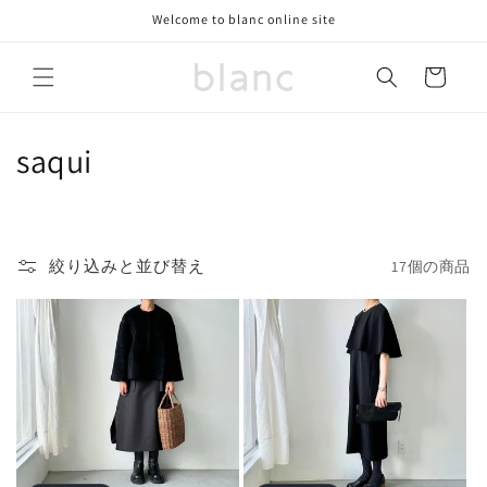
コンテ
Welcome to blanc online site
ンツに
進む
カ
ー
ト
コ
saqui
レ
ク
絞り込みと並び替え
17個の商品
シ
ョ
ン
: