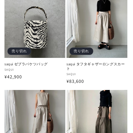
価
格
格
売り切れ
売り切れ
saqui ゼブラバケツバッグ
saqui タフタギャザーロングスカー
ト
販
SAQUI
販
SAQUI
通
¥42,900
売
通
¥83,600
売
元:
常
元:
常
価
価
格
格