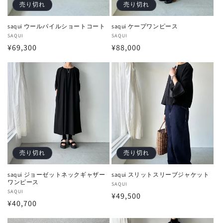
売り切れ
売り切れ
saqui ウールパイルショートコート
saqui ケープワンピース
販
SAQUI
販
SAQUI
通
¥69,300
通
¥88,000
売
売
元:
元:
常
常
価
価
格
格
売り切れ
売り切れ
saqui ジョーゼットネックギャザー
saqui スリットスリーブジャケット
ワンピース
販
SAQUI
販
SAQUI
通
¥49,500
売
通
¥40,700
売
元:
常
元:
常
価