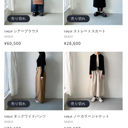
売り切れ
売り切れ
saqui シアーブラウス
saqui ストレートスカート
販
SAQUI
販
SAQUI
通
¥60,500
通
¥28,600
売
売
元:
元:
常
常
価
価
格
格
売り切れ
売り切れ
saqui タックワイドパンツ
saqui ノーカラージャケット
販
SAQUI
販
SAQUI