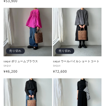
通
¥53,900
売
元:
常
元:
常
価
価
格
格
売り切れ
売り切れ
saqui ボリュームブラウス
saqui ウールパイルショートコート
販
SAQUI
販
SAQUI
通
¥46,200
通
¥72,600
売
売
元:
元:
常
常
価
価
格
格