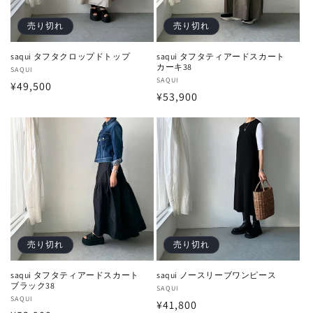
売り切れ
売り切れ
saqui タフタクロップドトップ
saqui タフタティアードスカート
カーキ38
販
SAQUI
販
SAQUI
通
¥49,500
売
通
¥53,900
売
元:
常
元:
常
価
価
格
格
売り切れ
売り切れ
saqui タフタティアードスカート
saqui ノースリーブワンピース
ブラック38
販
SAQUI
販
SAQUI
通
¥41,800
売