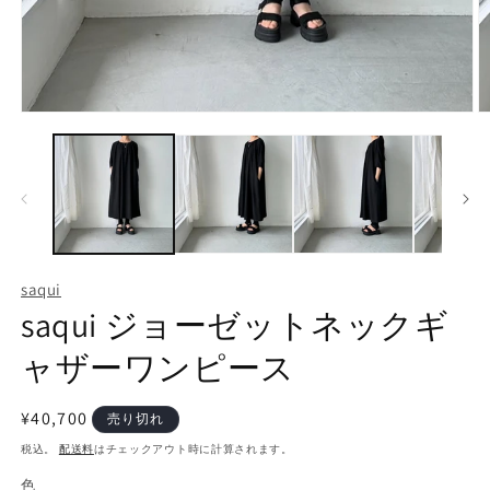
モ
ー
ダ
ル
で
メ
デ
ィ
ア
saqui
(1)
(2
saqui ジョーゼットネックギ
を
開
く
ャザーワンピース
通
¥40,700
売り切れ
常
税込。
配送料
はチェックアウト時に計算されます。
価
色