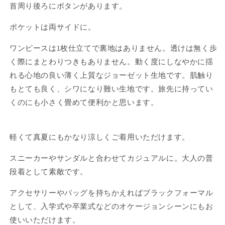
首周り後ろにボタンがあります。
ワ
ワ
ン
ン
ポケットは両サイドに。
ピ
ピ
ー
ー
ワンピースは1枚仕立てで裏地はありません。透けは無く歩
ス
ス
く際にまとわりつきもありません。動く度にしなやかに揺
の
の
れる心地の良い薄く上質なジョーゼット生地です。肌触り
数
数
もとても良く、シワになり難い生地です。旅先に持ってい
量
量
くのにも小さく畳めて便利かと思います。
を
を
減
増
ら
や
軽くて真夏にもかなり涼しくご着用いただけます。
す
す
スニーカーやサンダルと合わせてカジュアルに。大人の普
段着として素敵です。
アクセサリーやバッグを持ちかえればブラックフォーマル
として、入学式や卒業式などのオケージョンシーンにもお
使いいただけます。