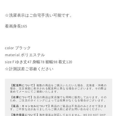
☆洗濯表示はご自宅手洗い可能です。
着画身長165
color ブラック
material ポリエステル
size F ゆき丈47 身幅78 裾幅98 着丈120
☆計測誤差ご容赦ください
【配送料について】
複数の商品をご購入いただいた場合、北海道・沖縄の
場合、注文画面に表示される配送料と異なる場合がございます。その際は
改めてメールにてご連絡いたします。
【在庫について】
当店の商品は実店舗でも同時に販売しております。その
ため、ご注文のタイミングによっては在庫がなくなる場合がございます。
【返品・キャンセルについて】
商品のご返品は不良品のみとさせて頂きま
す。ご不安な点がありましたらご購入前に必ずお問い合わせください。
【海外発送について】
海外発送は対応しておりません。WE DO NOT SHIP