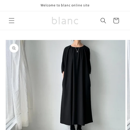
コンテ
Welcome to blanc online site
ンツに
進む
カ
ー
ト
商品情
報にス
キップ